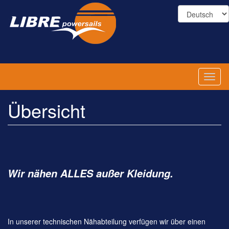
Direkt
zum
Inhalt
Toggl
naviga
Übersicht
Wir nähen ALLES außer Kleidung.
I
n unserer technischen Nähabteilung verfügen wir über einen